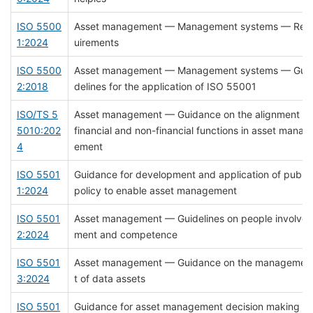
ISO 5500
Asset management — Management systems — Req
1:2024
uirements
ISO 5500
Asset management — Management systems — Gui
2:2018
delines for the application of ISO 55001
ISO/TS 5
Asset management — Guidance on the alignment of
5010:202
financial and non-financial functions in asset manag
4
ement
ISO 5501
Guidance for development and application of public
1:2024
policy to enable asset management
ISO 5501
Asset management — Guidelines on people involve
2:2024
ment and competence
ISO 5501
Asset management — Guidance on the managemen
3:2024
t of data assets
ISO 5501
Guidance for asset management decision making