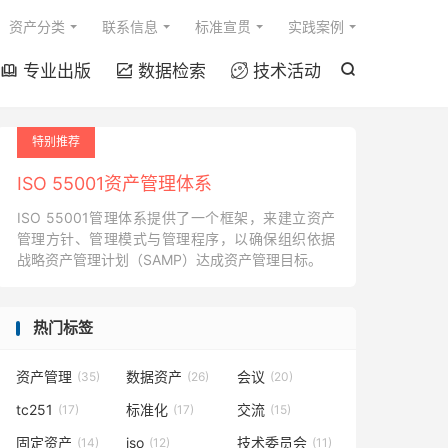

资产分类
联系信息
标准宣贯
实践案例
专业出版
数据检索
技术活动




特别推荐
ISO 55001资产管理体系
ISO 55001管理体系提供了一个框架，来建立资产
管理方针、管理模式与管理程序，以确保组织依据
战略资产管理计划（SAMP）达成资产管理目标。
热门标签
资产管理
数据资产
会议
(35)
(26)
(20)
tc251
标准化
交流
(17)
(17)
(15)
固定资产
iso
技术委员会
(14)
(12)
(11)