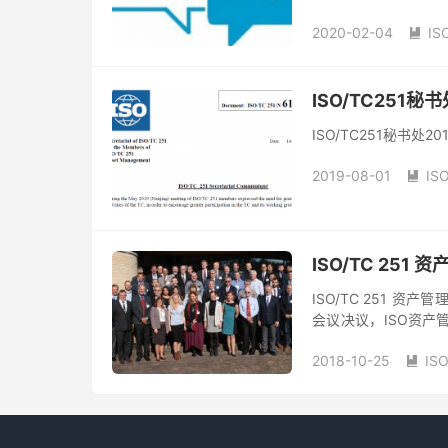
作，工作组于2020年
2020-02-04
I

ISO/TC251秘
ISO/TC251秘书处
2019-08-01
IS

ISO/TC 25
ISO/TC 251 
会议决议，ISO资产管
举办。会议公报全文
2018-10-25
IS
