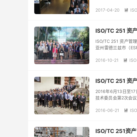
251资产管理技术委员会
2017-04-20
IS

ISO/TC 25
ISO/TC 251 资
亚州雷德兰兹市（ESR
产管理战略业务计划已获得
2016-10-21
IS

ISO/TC 25
2016年6月13日至
技术委员会第2次会议。 
立了主席咨询小组（CA
2016-06-21
IS

ISO/TC 25