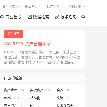

资产分类
联系信息
标准宣贯
实践案例
专业出版
数据检索
技术活动




特别推荐
ISO 55001资产管理体系
ISO 55001管理体系提供了一个框架，来建立资产
管理方针、管理模式与管理程序，以确保组织依据
战略资产管理计划（SAMP）达成资产管理目标。
热门标签
资产管理
数据资产
会议
(35)
(26)
(20)
tc251
标准化
交流
(17)
(17)
(15)
固定资产
iso
技术委员会
(14)
(12)
(11)