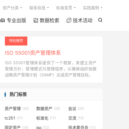

资产分类
联系信息
标准宣贯
实践案例
专业出版
数据检索
技术活动




特别推荐
ISO 55001资产管理体系
ISO 55001管理体系提供了一个框架，来建立资产
管理方针、管理模式与管理程序，以确保组织依据
战略资产管理计划（SAMP）达成资产管理目标。
热门标签
资产管理
数据资产
会议
(35)
(26)
(20)
tc251
标准化
交流
(17)
(17)
(15)
固定资产
iso
技术委员会
(14)
(12)
(11)