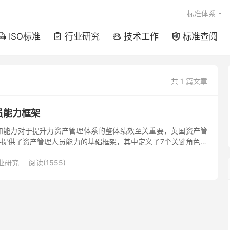
标准体系
ISO标准
行业研究
技术工作
标准查阅




共 1 篇文章
员能力框架
和能力对于提升力资产管理体系的整体绩效至关重要，英国资产管
并提供了资产管理人员能力的基础框架，其中定义了7个关键角色，
角色与GFMAM资产管理39个主题的对应关系。 下载链接：IA...
业研究
阅读(1555)