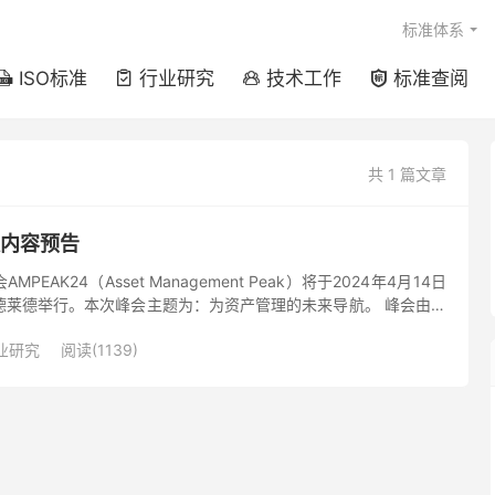
标准体系
ISO标准
行业研究
技术工作
标准查阅




共 1 篇文章
议内容预告
EAK24（Asset Management Peak）将于2024年4月14日
德莱德举行。本次峰会主题为：为资产管理的未来导航。 峰会由澳
set Management...
业研究
阅读(1139)