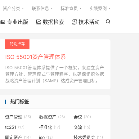

资产分类
联系信息
标准宣贯
实践案例
专业出版
数据检索
技术活动




特别推荐
ISO 55001资产管理体系
ISO 55001管理体系提供了一个框架，来建立资产
管理方针、管理模式与管理程序，以确保组织依据
战略资产管理计划（SAMP）达成资产管理目标。
热门标签
资产管理
数据资产
会议
(35)
(26)
(20)
tc251
标准化
交流
(17)
(17)
(15)
固定资产
iso
技术委员会
(14)
(12)
(11)