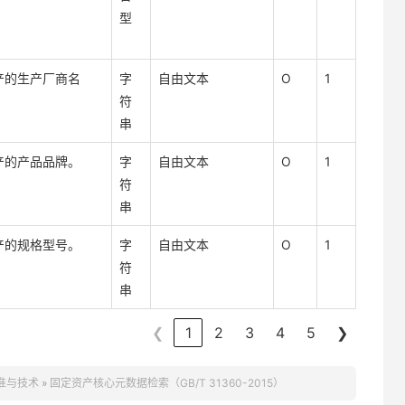
型
产的生产厂商名
字
自由文本
O
1
符
串
产的产品品牌。
字
自由文本
O
1
符
串
产的规格型号。
字
自由文本
O
1
符
串
❮
1
2
3
4
5
❯
准与技术
»
固定资产核心元数据检索（GB/T 31360-2015）