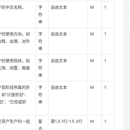
产的中文名称。
字
自由文本
M
1
符
串
产的使用方向，如
字
自由文本
M
1
出租、出借、对外
符
。
串
产的使用现状，如
字
自由文本
M
1
在用、闲置、报废
符
串
产现阶段所属的折
字
自由文本
M
1
如“计提折旧”、
符
旧”、“已完成折
串
定资产生产的一组
复
第1.5.1行-1.5.3行
M
1
合