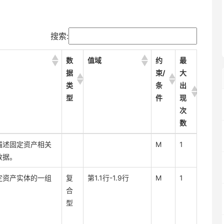
搜索:
数
值域
约
最
据
束/
大
类
条
出
型
件
现
次
数
数
值域
约
最
描述固定资产相关
M
1
据
束/
大
数据。
类
条
出
型
件
现
定资产实体的一组
复
第1.1行-1.9行
M
1
次
合
数
型