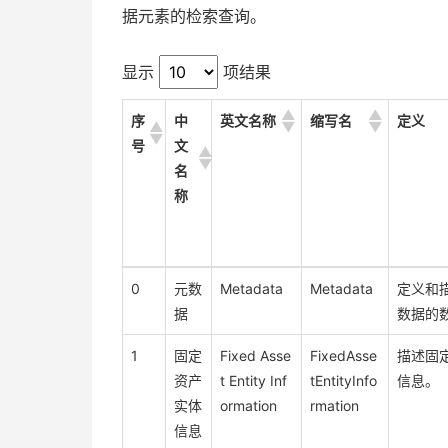
据元素的检索查询。
显示
项结果
序
中
英文名称
缩写名
定义
号
文
名
称
序
中
英文名称
缩写名
定义
0
元数
Metadata
Metadata
定义和
号
文
据
数据的
名
称
1
固定
Fixed Asse
FixedAsse
描述固
资产
t Entity Inf
tEntityInfo
信息。
实体
ormation
rmation
信息