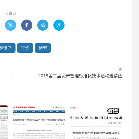
分享到




定资产
查询
检索
下一篇
2018第二届资产管理标准化技术活动邀请函