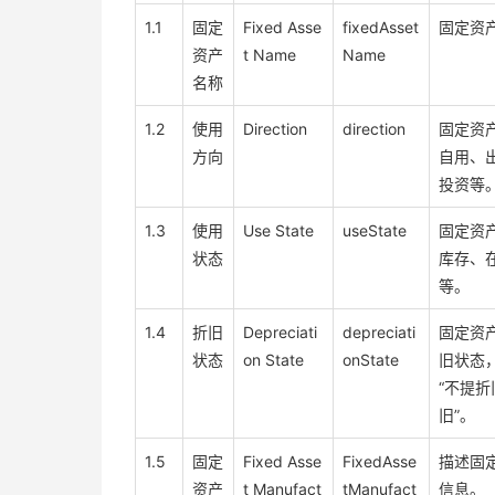
1.1
固定
Fixed Asse
fixedAsset
固定资
资产
t Name
Name
名称
1.2
使用
Direction
direction
固定资
方向
自用、
投资等
1.3
使用
Use State
useState
固定资
状态
库存、
等。
1.4
折旧
Depreciati
depreciati
固定资
状态
on State
onState
旧状态，
“不提折
旧”。
1.5
固定
Fixed Asse
FixedAsse
描述固
资产
t Manufact
tManufact
信息。