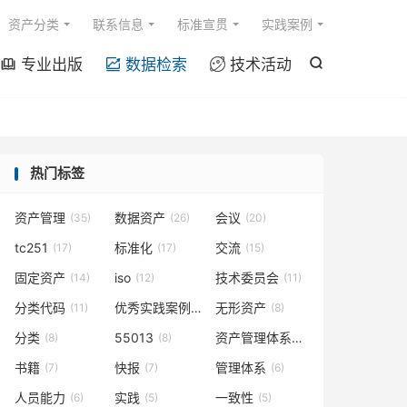

资产分类
联系信息
标准宣贯
实践案例
专业出版
数据检索
技术活动




热门标签
资产管理
数据资产
会议
(35)
(26)
(20)
tc251
标准化
交流
(17)
(17)
(15)
固定资产
iso
技术委员会
(14)
(12)
(11)
分类代码
优秀实践案例
无形资产
(11)
(9)
(8)
分类
55013
资产管理体系
(8)
(8)
(7)
书籍
快报
管理体系
(7)
(7)
(6)
人员能力
实践
一致性
(6)
(5)
(5)