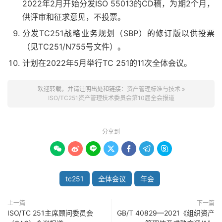
2022年2月开始分发ISO 55013的CD稿，为期2个月，
供评审和征求意见，不投票。
分发TC251战略业务规划（SBP）的修订版以供投票
（见TC251/N755号文件）。
计划在2022年5月举行TC 251的11次全体会议。
欢迎转载，并请注明出处和链接：
资产管理标准与技术
»
ISO/TC251资产管理技术委员会第10届全会报道
分享到







tc251
全体会议
年会
上一篇
下一篇
ISO/TC 251主席顾问委员会
GB/T 40829—2021《组织资产