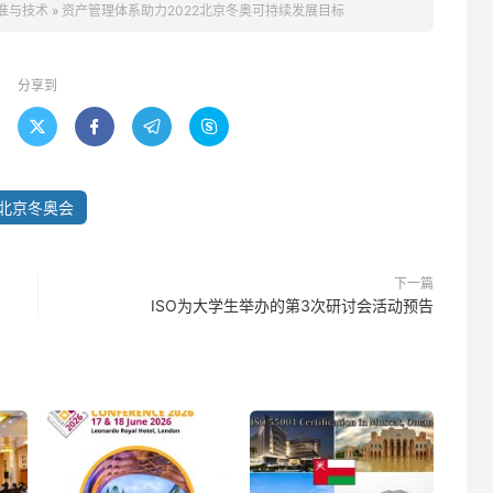
准与技术
»
资产管理体系助力2022北京冬奥可持续发展目标
分享到




北京冬奥会
下一篇
ISO为大学生举办的第3次研讨会活动预告