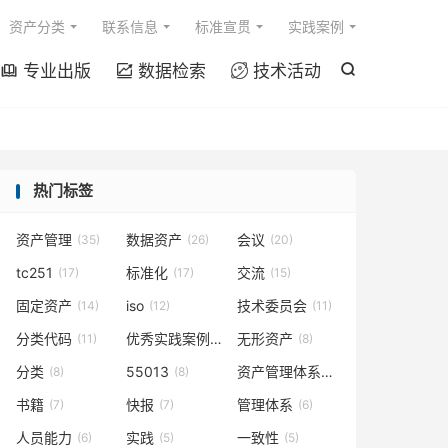

资产分类
联系信息
标准宣贯
实践案例
专业出版
数据检索
技术活动




热门标签
资产管理
数据资产
会议
(35)
(26)
(20)
tc251
标准化
交流
(17)
(17)
(15)
固定资产
iso
技术委员会
(14)
(12)
(11)
分类代码
优秀实践案例
无形资产
(11)
(9)
(8)
分类
55013
资产管理体系
(8)
(8)
(7)
书籍
快报
管理体系
(7)
(7)
(6)
人员能力
实践
一致性
(6)
(5)
(5)