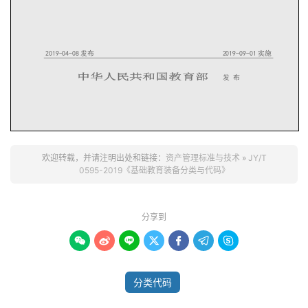
201
9
-
04
-
0
8
发布
201
9
-
09
-
01
实施
中华人民共和国教育部
发
布
欢迎转载，并请注明出处和链接：
资产管理标准与技术
»
JY/T
0595-2019《基础教育装备分类与代码》
JY/T 0595
－
201
9
目
次
前言
................................
................................
.................
III
分享到
引言
................................
................................
.................
V
1
范围
................................
................................
...............
1







2
规范性引用文件
................................
................................
.....
1
3
术语和定义
................................
................................
.........
1
4
要求
................................
................................
...............
2
附录
A
（规范性附录）
基础教育装备分类代码表
................................
...........
4
索引
A
基础教育装备分类（第
1
级～第
3
级）
................................
...........
126
分类代码
索引
B
基础教育装备分类（按拼音首字母）
................................
.............
137