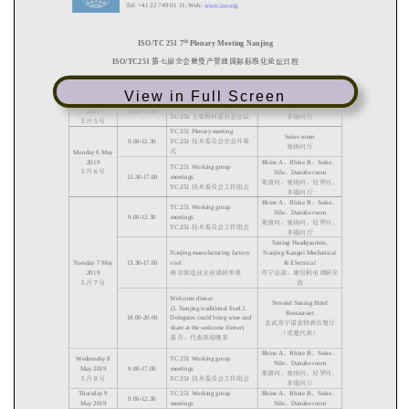
Tel: +41 22 749 01 11, Web:
www.iso.org
th
ISO/TC 251 7
Plenary Meeting Nanjing
ISO/TC251
第七届全
会暨资产管理国际标准化论坛日程
Date
Time
Content
Meeting room
日期
时间
内容
会议室
View in Full Screen
Sunday 5 May
TC 251 CAG meeting
Danube room
2019
14.00
-
17.00
主席顾问委员会会议
多瑙河厅
TC 251
月
号
5
5
TC 251 Plenary meeting
Seine room
技术委员会全会
开幕
9.00
-
12.30
TC 251
塞纳河厅
式
Monday 6 May
、
、
、
2019
Rhine A
Rhine B
Seine
TC 251 Working group
月
号
、
5
6
Nile
Danube room
13.30
-
17.00
meetings
莱茵河、塞纳河、尼罗河、
技术委员会工作组会
TC 251
多瑙河厅
、
、
、
Rhine A
Rhine B
Seine
TC 251 Wo
rking group
、
Nile
Danube room
9.00
-
12.30
meetings
莱茵河、塞纳河、尼罗河、
技术委员会工作组会
TC 251
多瑙河厅
Suning Headquarters,
Nanjing manufacturing factory
Nanjing Kangni Mechanical
Tuesday 7 May
13.30
-
17.00
visit
& Electrica
l
南京制造业企业调研参观
苏宁总部、康尼机电调研交
2019
月
号
流
5
7
Welcome dinner
N
ovotel Suning Hote
l
(1. Nanjing traditional food 2.
Restaurant
18.00
-
20.00
Delegates could bring wine and
玄武苏宁诺富特酒店餐厅
share at the welcome dinner)
（
受邀代表
）
委员、代表欢迎晚宴
、
、
、
Rhine A
Rhine B
Seine
Wednesday 8
TC 251 Working group
、
Nile
Danube room
May 2019
9.00
-
17.00
meetings
莱茵河、塞纳河、尼罗河、
月
号
技术委员会工作组会
5
8
TC 251
多瑙河厅
、
、
、
Thursday 9
TC 251 Working group
Rhine A
Rhine B
Seine
9.00
-
12.30
、
May 2019
meetings
Nile
Danube room