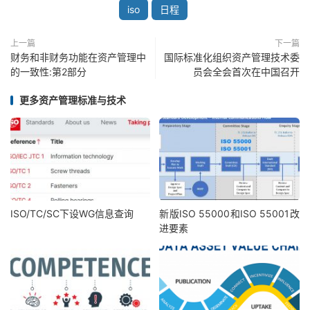
iso
日程
上一篇
下一篇
财务和非财务功能在资产管理中
国际标准化组织资产管理技术委
的一致性:第2部分
员会全会首次在中国召开
更多资产管理标准与技术
International Organization for Standardization
BIBC II,
Chemin de Blandonnet 8 , CP 401, 1214 Vernier, Geneva ,
Switzerland
Tel
: +41 22 749 01 11, Web:
www.iso.org
ISO/TC/SC下设WG信息查询
新版ISO 55000和ISO 55001改
进要素
ISO/TC 251
Asset
Management Workshop
5
9
1
3
:3
0
-
17
:
30
资产管理国际标准化论坛日程
（
月
号
）
No
.
Content
Organization
Speaker
序号
内容
机构
演讲人
State of Affairs and a Future Outlook on the
ISO/TC 251
Chair
Rhys Davies
Standardization of As
set Management
1.
主席
里斯
戴维斯
ISO/TC 251
.
资产管理标准化的现状和未来展望
江苏省质量和标准化研
President.
究院
Standardization drives innovation and