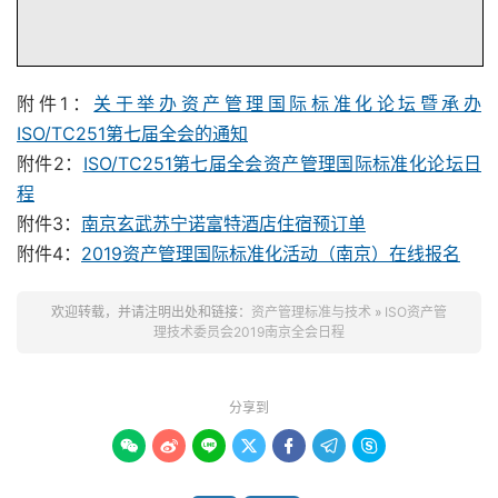
附件1：
关于举办资产管理国际标准化论坛暨承办
ISO/TC251第七届全会的通知
月
号
技术委员会工作组会
莱茵河、塞纳河、尼罗河、
5
9
TC 251
多瑙河厅
附件2：
ISO/TC251第七届全会资产管理国际标准化论坛日
Asset management workshop
(1) 6
-
8 keynote speaker
Seine room
13.30
-
17.00
(2)
5 from TC delegates,3 from
程
塞纳河厅
China
资产管理国际标准化论坛
附件3：
南京玄武苏宁诺富特酒店住宿预订单
、
、
、
Rhine A
Rhine B
Seine
TC 251 Working group
、
Nile
Danube room
附件4：
2019资产管理国际标准化活动（南京）在线报名
9.00
-
12.30
meetings
莱茵河、塞纳河、尼罗河、
Friday 10 May
技术委员会工作组会
TC 251
多瑙河厅
2019
月
号
5
10
TC 251 Plenary meeting
Seine room
技术委员会全会
闭幕
13.30
-
16.00
TC 251
塞纳河厅
式
欢迎转载，并请注明出处和链接：
资产管理标准与技术
»
ISO资产管
Venue(
)
9
地点
：南京玄武苏宁诺富特酒店（江苏省
南京市
苏宁大道
号）
理技术委员会2019南京全会日程
No.9 Suning Avenue,Xu
anwu District, Xuan Wu, 210042 Nanjing, China
Website(
)
http://www.55000.org.cn/
会议网站
：
分享到






