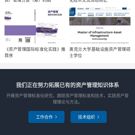
国网北京经济技术研究院：齐立忠、齐化锋、张宇驰
中国质量认证中心：潘英、王宾雷、刘佳
中国标准化研究院：高昂
© ISO 2017
-
All rights reserved
2
推动交流的一些建议
...
本文集焦于一个简单的问题：
资产管理还是资产处置？
《资产管理国际标准化实践》推
奥克兰大学基础设施资产管理硕
从人类发明工具开始，个人与机构就一直在为处置资产而操心。多年以来，我们建立
荐序
士学位
了一套规则为资产在整个寿命周期中的每个阶段进行保养，换言之，我们在无止地处
置资产。自从大约
20
年前资产管理这一学科兴起，人们制定了一套结构化的方法，使
相关方确信这些处置资产活动的重点在于为机构派生价值，而非仅仅提供表面上的处
置安排。在此追求下，资产管理和资产处置不能相提并论。
资产处置
（对资产所做的工作）跟机构发展策略的联系可有可无。在机构发展策略的
前提下进行处置工作（进而演变为资产管理），机构可以获得更多的价值。
资产管理
所关注的要比资产处置更广泛，涵盖机构的众多层面，且适用于各级职能或
我们正在努力拓展已有的资产管理知识体系
部门。每个术语和概念在
ISO 55000“
资产管理
中均有解释，正展示了资产管理如
”
何应用在更广泛的管理工作上，帮助您为相关方获取最大价值。
开展资产管理标准化研究，跟踪资产管理标准和技术，实践资产管
随着资产管理这门学科被广泛接受，在很多情况下，许多其他活动都被更名为资产管
理。重要的是，从更广阔的机构视角来看，资产管理带来的价值没有被忽视。
理理论与方法。
这里有几个测试，如可在讨论或活动上分辨资产管理还是资产处置。
当谈到资产管理的时候，你最关注哪些议题？
工作合作
技术组织


资产处置注重：
寿命周期活动与资产保养工作
可用性、可靠性、可信性和安全性
•
——
资产地理位置、状况、寿命的延长和/或维修方案
•