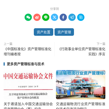
分享到







资产处置
资产管理
上一篇
下一篇
《中国标准化》资产管理标准化
《行政事业单位资产管理标准化
增刊编者按
实践》序言
更多资产管理标准与技术
关于
ISO/TC251
我们是
ISO/TC251
资产管理技术委员会，主要负责制定
ISO 55000
系列标准。这些标准定义了
完备的资产管理系统和实践要求。
committee.iso.org/tc251
如欲了解更多
ISO/TC251
资产管理技术委员会第4工作组感谢所有成员，尤其是以下曾参与本文写作和评审
的人员 ：
David McKeown, Terrence O'Hanlon
Thomas Smith.
和
本文作者
Jack Dempsey
ISO/TC251
资产管理技术委员会第4工作组召集人
jack.dempsey@jacobs.com
关于邀请加入中国交通运输协会
交通运输物流行业资产管理标准
中文版致谢：
资产管理分会（筹）的函
化技术交流活动侧记
感谢以下各位对本
ISO
技术文档中文版的翻译和审校：