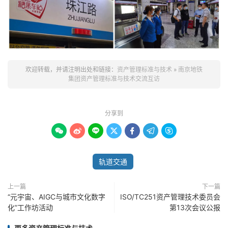
欢迎转载，并请注明出处和链接：
资产管理标准与技术
»
南京地铁
集团资产管理标准与技术交流互访
分享到







轨道交通
上一篇
下一篇
“元宇宙、AIGC与城市文化数字
ISO/TC251资产管理技术委员会
化”工作坊活动
第13次会议公报