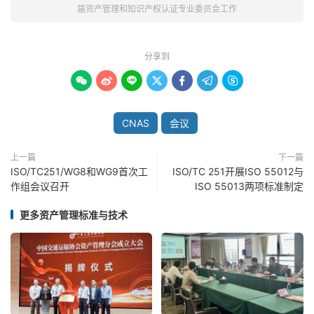
届资产管理和知识产权认证专业委员会工作
分享到







CNAS
会议
上一篇
下一篇
ISO/TC251/WG8和WG9首次工
ISO/TC 251开展ISO 55012与
作组会议召开
ISO 55013两项标准制定
更多资产管理标准与技术